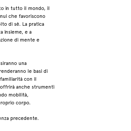
o in tutto il mondo, il
inui che favoriscono
lto di sé. La pratica
za insieme, e a
razione di mente e
uisiranno una
renderanno le basi di
miliarità con il
 offrirà anche strumenti
ndo mobilità,
proprio corpo.
ienza precedente.