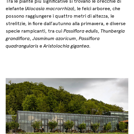
Tra le piante più significative si trovano le orecchie di
elefante (
Alocasia macrorrhiza
), le felci arboree, che
possono raggiungere i quattro metri di altezza, le
strelitzie, in fiore dall’autunno alla primavera, e diverse
specie rampicanti, tra cui
Passiflora edulis
,
Thunbergia
grandiflora
,
Jasminum azoricum
,
Passiflora
quadrangularis
e
Aristolochia gigantea
.