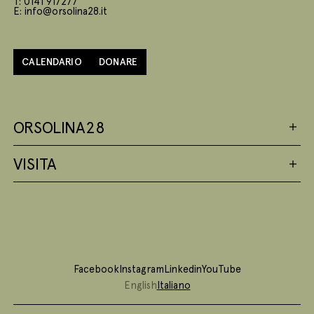
T: 0141 917277
E: info@orsolina28.it
CALENDARIO
DONARE
ORSOLINA28
VISITA
Facebook
Instagram
Linkedin
YouTube
English
Italiano