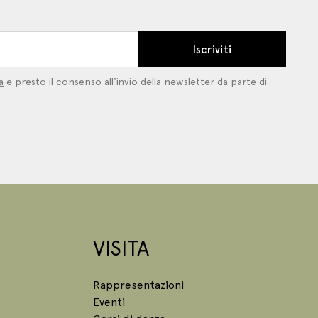
Iscriviti
a
e presto il consenso all'invio della newsletter da parte di
VISITA
Rappresentazioni
Eventi