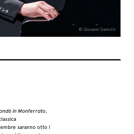
© Giovanni Daniotti
ondò in Monferrato
,
classica
tembre saranno otto i