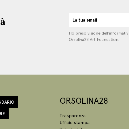
tà
La tua email
Ho preso visione
dell'informativ
Orsolina28 Art Foundation.
ORSOLINA28
NDARIO
RE
Trasparenza
Ufficio stampa