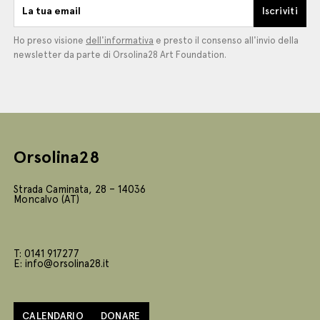
La tua email
Iscriviti
Ho preso visione
dell'informativa
e presto il consenso all'invio della
newsletter da parte di Orsolina28 Art Foundation.
Orsolina28
Strada Caminata, 28 – 14036
Moncalvo (AT)
T: 0141 917277
E: info@orsolina28.it
CALENDARIO
DONARE