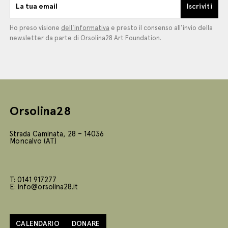
La tua email
Iscriviti
Ho preso visione
dell'informativa
e presto il consenso all'invio della
newsletter da parte di Orsolina28 Art Foundation.
Orsolina28
Strada Caminata, 28 – 14036
Moncalvo (AT)
T: 0141 917277
E: info@orsolina28.it
CALENDARIO
DONARE