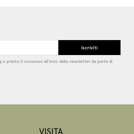
Iscriviti
a
e presto il consenso all'invio della newsletter da parte di
VISITA