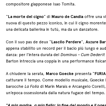
compositore giapponese Isao Tomita.
“
La morte del cigno
” di
Mauro de Candia
offre una v
nuova di questo pezzo iconico, in cui il cigno morente
una delicata ballerina in tutù, ma da un danzatore.
Con il suo pas de deux “
Lascilo Perdere
”,
Aszure Ba
appena stabilito un record per il bacio più lungo e au
danza: per l’intera durata del
Dominus – Cum Dederit
Barton intreccia una coppia in una performance fisica
A chiudere la serata,
Marco Goecke
presenta “
FURIA
catturare il tempo. Come modello musicale, Goecke ha
barocche
La Folia
di Marin Marais e Arcangelo Corelli
un’epoca ossessionata dalla natura fugace del tempo.
"A mia madre, a mia figlia: la fine del mondo e il pae