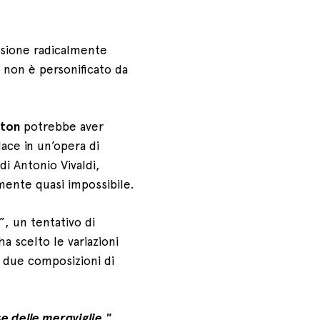
isione radicalmente
 non è personificato da
rton
potrebbe aver
dace in un’opera di
di Antonio Vivaldi,
mente quasi impossibile.
”, un tentativo di
 scelto le variazioni
, due composizioni di
se delle meraviglie."