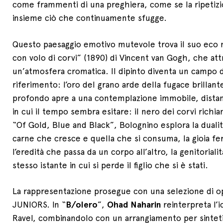
come frammenti di una preghiera, come se la ripetiz
insieme ciò che continuamente sfugge.
Questo paesaggio emotivo mutevole trova il suo eco 
con volo di corvi” (1890) di Vincent van Gogh, che at
un’atmosfera cromatica. Il dipinto diventa un campo d
riferimento: l’oro del grano arde della fugace brillantez
profondo apre a una contemplazione immobile, distant
in cui il tempo sembra esitare: il nero dei corvi richi
“Of Gold, Blue and Black”, Bolognino esplora la dualità
carne che cresce e quella che si consuma, la gioia fero
l’eredità che passa da un corpo all’altro, la genitorial
stesso istante in cui si perde il figlio che si è stati.
La rappresentazione prosegue con una selezione di op
JUNIORS. In “
B/olero
”,
Ohad Naharin
reinterpreta l’
Ravel, combinandolo con un arrangiamento per sintet