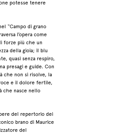
ione potesse tenere
nel “Campo di grano
traversa l’opera come
i forze più che un
za della gioia; il blu
e, quasi senza respiro,
ama presagi e guide. Con
 che non si risolve, la
ce e il dolore fertile,
ità che nasce nello
ere del repertorio dei
iconico brano di Maurice
izzatore del