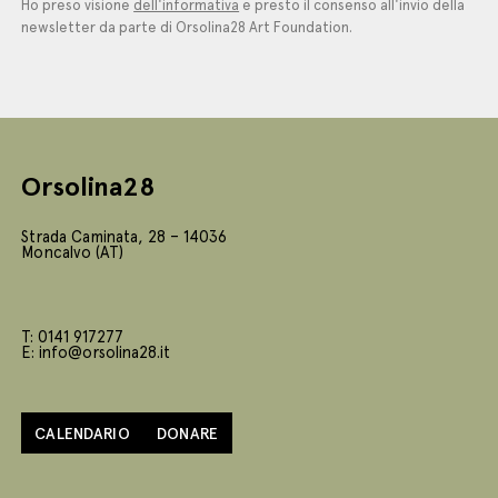
Ho preso visione
dell'informativa
e presto il consenso all'invio della
newsletter da parte di Orsolina28 Art Foundation.
Orsolina28
Strada Caminata, 28 – 14036
Moncalvo (AT)
T: 0141 917277
E: info@orsolina28.it
CALENDARIO
DONARE