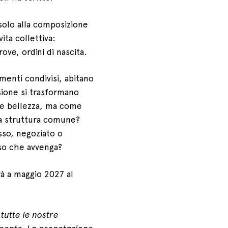
solo alla composizione
ita collettiva:
ove, ordini di nascita.
umenti condivisi, abitano
ssione si trasformano
me bellezza, ma come
na struttura comune?
so, negoziato o
so che avvenga?
à a maggio 2027 al
, tutte le nostre