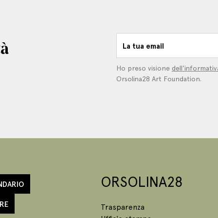
tà
La tua email
Ho preso visione
dell'informativ
Orsolina28 Art Foundation.
ORSOLINA28
NDARIO
RE
Trasparenza