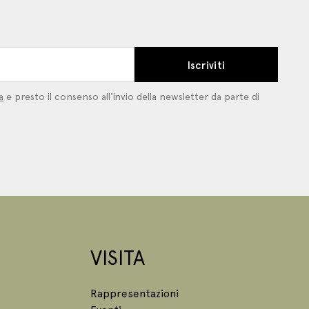
Iscriviti
a
e presto il consenso all'invio della newsletter da parte di
VISITA
Rappresentazioni