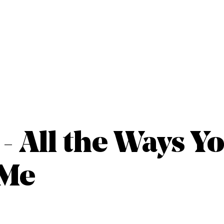
 All the Ways Y
 Me