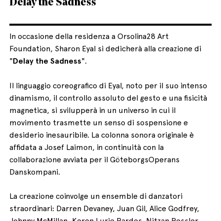
Delay the Sadness
In occasione della residenza a Orsolina28 Art
Foundation, Sharon Eyal si dedicherà alla creazione di
"
Delay the Sadness
".
Il linguaggio coreografico di Eyal, noto per il suo intenso
dinamismo, il controllo assoluto del gesto e una fisicità
magnetica, si svilupperà in un universo in cui il
movimento trasmette un senso di sospensione e
desiderio inesauribile. La colonna sonora originale è
affidata a Josef Laimon, in continuità con la
collaborazione avviata per il GöteborgsOperans
Danskompani.
La creazione coinvolge un ensemble di danzatori
straordinari: Darren Devaney, Juan Gil, Alice Godfrey,
Johnny McMillan, Keren Lurie Pardes, Nitzan Ressler,