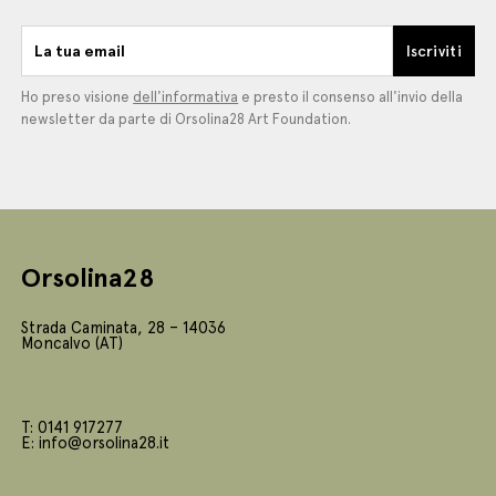
La tua email
Iscriviti
Ho preso visione
dell'informativa
e presto il consenso all'invio della
newsletter da parte di Orsolina28 Art Foundation.
Orsolina28
Strada Caminata, 28 – 14036
Moncalvo (AT)
T: 0141 917277
E: info@orsolina28.it