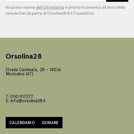
Ho preso visione
dell'informativa
e presto il consenso all'invio della
newsletter da parte di Orsolina28 Art Foundation.
Orsolina28
Strada Caminata, 28 – 14036
Moncalvo (AT)
T: 0141 917277
E: info@orsolina28.it
CALENDARIO
DONARE