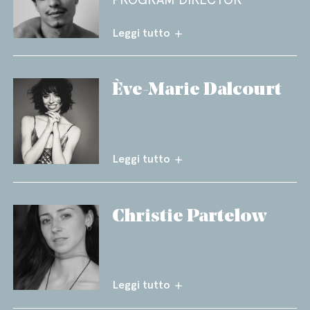
Leggi tutto
Ève-Marie Dalcourt
Leggi tutto
Christie Partelow
Leggi tutto