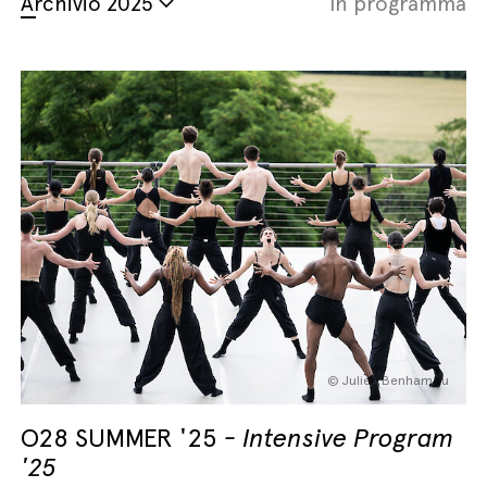
Archivio
2025
In programma
English
Italiano
© Julien Benhamou
O28 SUMMER '25
Intensive Program
'25