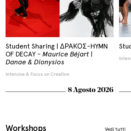
Student Sharing | ΔΡΑΚΟΣ-HYMN
Stu
OF DECAY
Maurice Béjart |
Inten
Danae & Dionysios
Intensive & Focus on Creation
8 Agosto 2026
Workshops
Vedi tutti