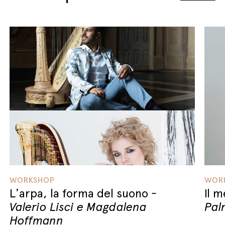
WORKSHOP
WOR
L'arpa, la forma del suono
Il 
Valerio Lisci e Magdalena
Pal
Hoffmann